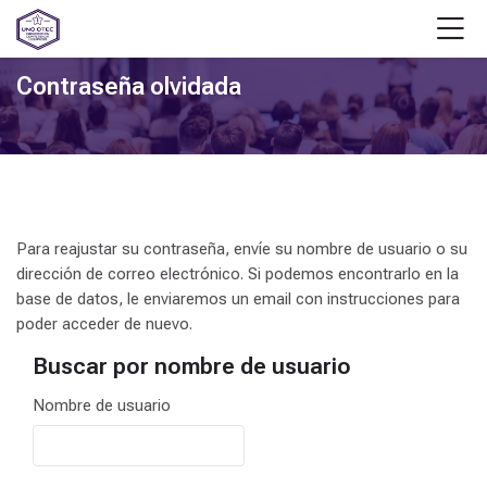
Skip to navigation
Skip to login form
Salta al contenido principal
Skip to accessibility options
Skip to footer
Skip accessibility options
M
Contraseña olvidada
Para reajustar su contraseña, envíe su nombre de usuario o su
dirección de correo electrónico. Si podemos encontrarlo en la
base de datos, le enviaremos un email con instrucciones para
poder acceder de nuevo.
Buscar por nombre de usuario
Buscar por nombre de usuario
Nombre de usuario